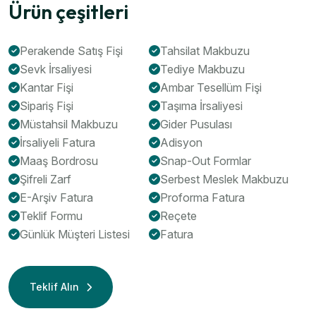
Ürün çeşitleri
Perakende Satış Fişi
Tahsilat Makbuzu
Sevk İrsaliyesi
Tediye Makbuzu
Kantar Fişi
Ambar Tesellüm Fişi
Sipariş Fişi
Taşıma İrsaliyesi
Müstahsil Makbuzu
Gider Pusulası
İrsaliyeli Fatura
Adisyon
Maaş Bordrosu
Snap-Out Formlar
Şifreli Zarf
Serbest Meslek Makbuzu
E-Arşiv Fatura
Proforma Fatura
Teklif Formu
Reçete
Günlük Müşteri Listesi
Fatura
Teklif Alın