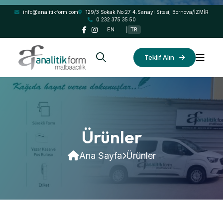
info@analitikform.com
129/3 Sokak No:27 4.Sanayi Sitesi, Bornova/İZMİR
0 232 375 35 50
EN
|
TR
Teklif Alın
Ürünler
Ana Sayfa
Ürünler