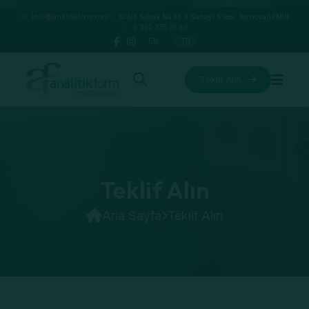
info@analitikform.com
129/3 Sokak No:27 4.Sanayi Sitesi, Bornova/İZMİR
0 232 375 35 50
EN
|
TR
Teklif Alın
Teklif Alın
Ana Sayfa
Teklif Alın