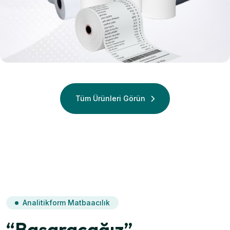
Termal
Termal Rulo
Tüm Ürünleri Görün
Analitikform Matbaacılık
“Başaracağız”