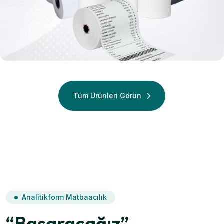
Termal
Termal Rulo
Tüm Ürünleri Görün
Analitikform Matbaacılık
“Başaracağız”