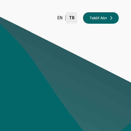
|
Teklif Alın
EN
TR