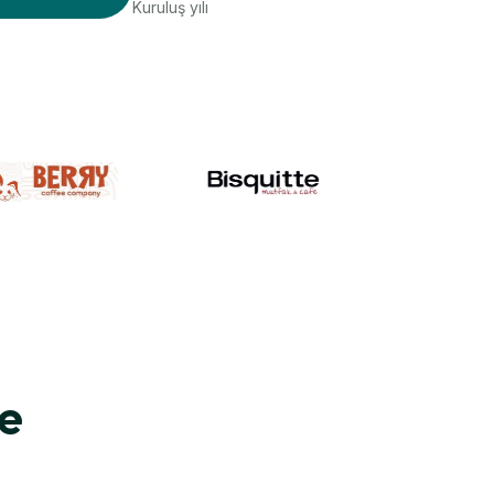
Kuruluş yılı
e