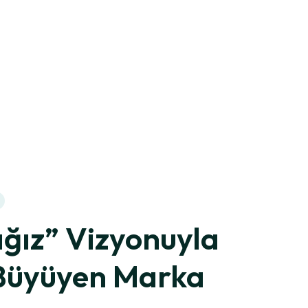
Baskılı Etiket
Ofset Ba
ğız” Vizyonuyla
Büyüyen Marka