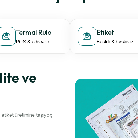
Termal Rulo
Etiket
POS & adisyon
Baskılı & baskısız
ite ve
 etiket üretimine taşıyor;