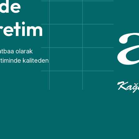
nde
retim
atbaa olarak
etiminde kaliteden