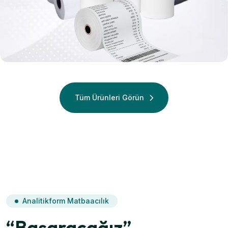
Termal
Termal Rulo
Tüm Ürünleri Görün
Analitikform Matbaacılık
“Başaracağız”