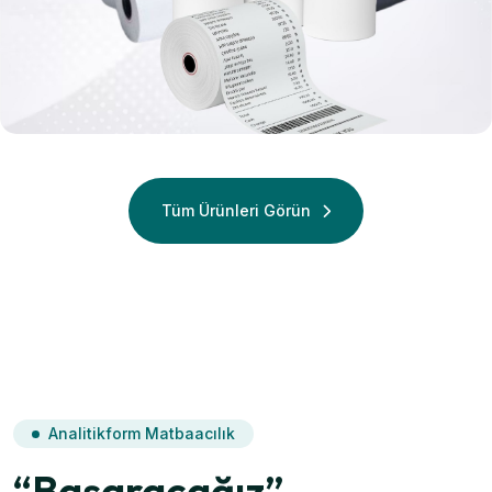
Termal
Termal Rulo
Tüm Ürünleri Görün
Analitikform Matbaacılık
“Başaracağız”