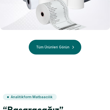
Termal
Termal Rulo
Tüm Ürünleri Görün
Analitikform Matbaacılık
“Başaracağız”