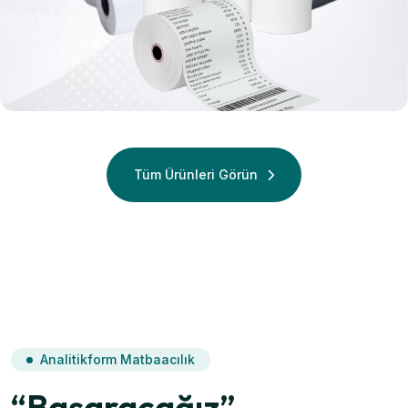
Termal
Termal Rulo
Tüm Ürünleri Görün
Analitikform Matbaacılık
“Başaracağız”