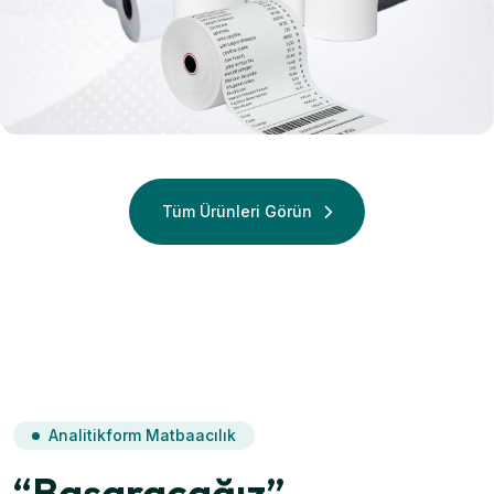
Termal
Termal Rulo
Tüm Ürünleri Görün
Analitikform Matbaacılık
“Başaracağız”