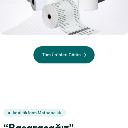
Termal
Termal Rulo
Tüm Ürünleri Görün
Analitikform Matbaacılık
“Başaracağız”